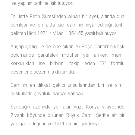
ise yapının tarihine ışık tutuyor.
En üstte Fetih Suresi’nden alınan bir ayet, altında dua
cümlesi ve en altta ise caminin inşa edildiği tarihi
belirten Hicri 1271 / Miladi 1854-55 yazılı bulunuyor.
Ahşap işçiliği ile de öne çıkan Ali Paşa Camii’nin köşk
bölümünde çarkıfelek motifleri yer alırken, mahfil
korkulukları ise birbirini takip eden “S” formlu
desenlerle bezenmiş durumda.
Caminin en dikkat çekici unsurlarından biri ise simli
püsküllerle çevrili iki parçalı sancak.
Sancağın üzerinde yer alan yazı, Konya vilayetinde
Zıvarık köyünde bulunan Büyük Camii Şerif’e ait bir
yadigâr olduğunu ve 1211 tarihini gösteriyor.