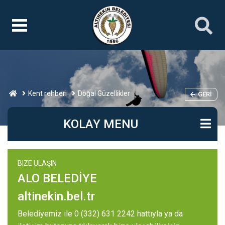
Kent rehberi
Doğal Güzellikler
GERI
KOLAY MENU
BIZE ULAŞIN
ALO BELEDİYE
altinekin.bel.tr
Belediyemiz ile 0 (332) 631 2242 hattıyla ya da