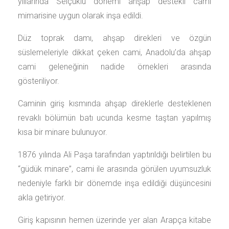
yıllarında Selçuklu dönemi ahşap destekli cami
mimarisine uygun olarak inşa edildi.
Düz toprak damı, ahşap direkleri ve özgün
süslemeleriyle dikkat çeken cami, Anadolu’da ahşap
cami geleneğinin nadide örnekleri arasında
gösteriliyor.
Caminin giriş kısmında ahşap direklerle desteklenen
revaklı bölümün batı ucunda kesme taştan yapılmış
kısa bir minare bulunuyor.
1876 yılında Ali Paşa tarafından yaptırıldığı belirtilen bu
“güdük minare”, cami ile arasında görülen uyumsuzluk
nedeniyle farklı bir dönemde inşa edildiği düşüncesini
akla getiriyor.
Giriş kapısının hemen üzerinde yer alan Arapça kitabe