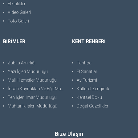
Etkinlikler
Video Galeri
Foto Galeri
BİRİMLER
KENT REHBERİ
Zabıta Amirliği
Tarihçe
Yazı İşleri Müdürlüğü
El Sanatları
Mali Hizmetler Müdürlüğü
Av Turizmi
İnsan Kaynakları Ve Eğit.Müdürlüğü
Kültürel Zenginlik
Fen İşleri İmar Müdürlüğü
Kentsel Doku
Muhtarlık İşleri Müdürlüğü
Doğal Güzellikler
Bize Ulaşın