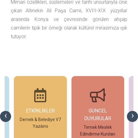
Mimari özellikleri, süslemeleri ve tarihi unsurlarıyla öne
çıkan Altınekin Ali Paşa Camii, XVIII-XIX. yüzyıllar
arasında Konya ve çevresinde görülen ahşap
camilerin tipik bir örneği olarak kültürel mirasımıza ışık
tutuyor.
ETKİNLİKLER
GÜNCEL
G
‹
›
DUYURULAR
V7
Dernek & Belediye V7
T
Yazılımı
Temek Meslek
Edindirme Kursları