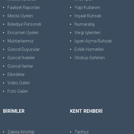
Faaliyet Raporları
Yapı Kullanım
Meclis Üyeleri
İnşaat Ruhsatı
Belediye Personeli
Numarataj
Encümen Üyeleri
Vergi İşlemleri
Muhtarlarımız
İşyeri Açma Ruhsatı
Güncel Duyurular
Evlilik Hizmetleri
Güncel İhaleler
Otobüs Seferleri
Güncel İlanlar
Etkinlikler
Video Galeri
Foto Galeri
BİRİMLER
KENT REHBERİ
Zabıta Amirliği
Tarihçe