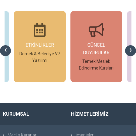
ETKİNLİKLER
GÜNCEL
G
‹
›
DUYURULAR
V7
Dernek & Belediye V7
T
Yazılımı
Temek Meslek
Edindirme Kursları
İncele
İncele
KURUMSAL
HİZMETLERİMİZ
Meclis Kararları
İmar İşleri